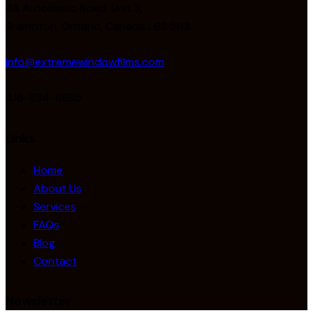
8A Automatic Road, Unit 3,
Brampton, Ontario, Canada L6S 5N3
info@extremewindowfilms.com
416-834-6685
Links
Home
About Us
Services
FAQs
Blog
Contact
Newsletter