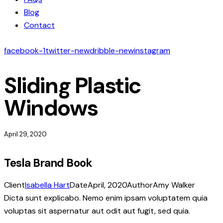
Blog
Contact
facebook-1
twitter-new
dribble-new
instagram
Sliding Plastic
Windows
April 29, 2020
Tesla Brand Book
Client
Isabella Hart
Date
April, 2020
Author
Amy Walker
Dicta sunt explicabo. Nemo enim ipsam voluptatem quia
voluptas sit aspernatur aut odit aut fugit, sed quia.