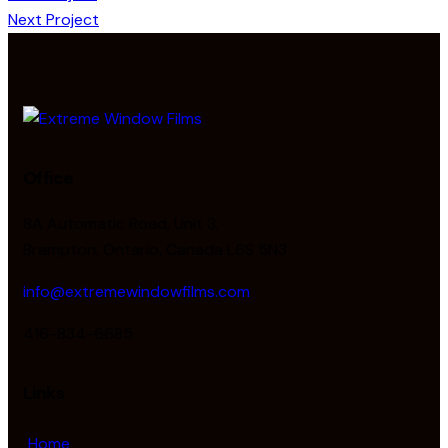
Next Project
Office
8A Automatic Road, Unit 3,
Brampton, Ontario, Canada L6S 5N3
info@extremewindowfilms.com
416-834-6685
Links
Home