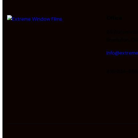
Office
8A Automatic 
Brampton, On
info@extreme
416-834-668