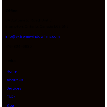
Office
8A Automatic Road, Unit 3,
Brampton, Ontario, Canada L6S 5N3
info@extremewindowfilms.com
416-834-6685
Links
Home
About Us
Services
FAQs
Blog