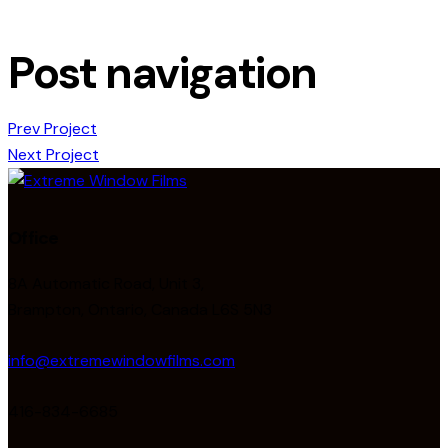
Post navigation
Prev Project
Next Project
Office
8A Automatic Road, Unit 3,
Brampton, Ontario, Canada L6S 5N3
info@extremewindowfilms.com
416-834-6685