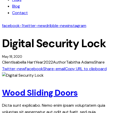
Blog
Contact
facebook-1
twitter-new
dribble-new
instagram
Digital Security Lock
May 18, 2020
Client
Isabella Hart
Year
2022
Author
Tabitha Adams
Share
Twitter-new
Facebook
Share-email
Copy URL to clipboard
Wood Sliding Doors
Dicta sunt explicabo. Nemo enim ipsam voluptatem quia
voluptas sit aspernatur aut odit aut fugit, sed quia.