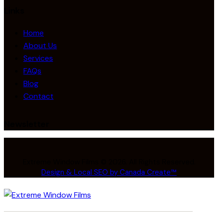
Links
Home
About Us
Services
FAQs
Blog
Contact
Newsletter
Extreme Window Films © 2026. All Rights Reserved.
Design & Local SEO by Canada Create™